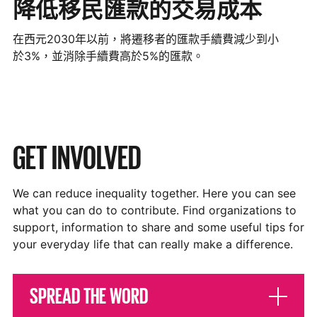
降低移民匯款的交易成本
在西元2030年以前，將遷移者的匯款手續費減少到小
於3%，並消除手續費高於5%的匯款。
GET INVOLVED
We can reduce inequality together. Here you can see
what you can do to contribute. Find organizations to
support, information to share and some useful tips for
your everyday life that can really make a difference.
SPREAD THE WORD