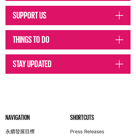
SUPPORT US
THINGS TO DO
STAY UPDATED
NAVIGATION
SHORTCUTS
永續發展目標
Press Releases