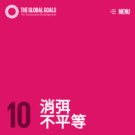
The
Global
TOGGLE
MENU
Goals
消弭
10
不平等