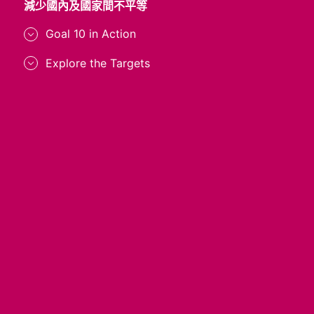
消
減少國內及國家間不平等
弭
不
Goal 10 in Action
平
等
Explore the Targets