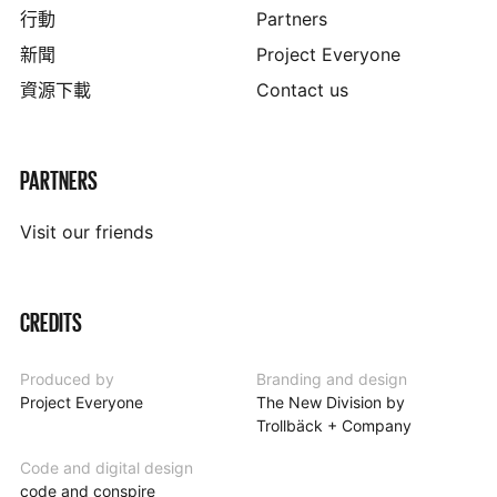
行動
Partners
新聞
Project Everyone
資源下載
Contact us
PARTNERS
Visit our friends
CREDITS
Produced by
Branding and design
Project Everyone
The New Division by
Trollbäck + Company
Code and digital design
code and conspire